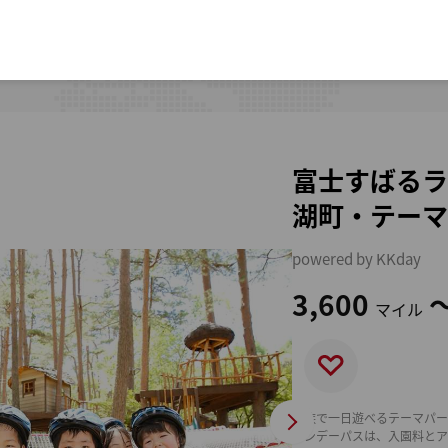
富士すばるラ
湖町・テーマ
powered by KKday
3,600
マイル
家族で一日遊べるテーマパー
ワンデーパスは、入園料とア