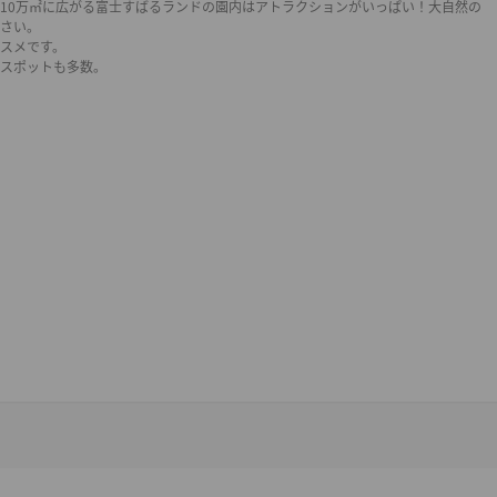
10万㎡に広がる富士すばるランドの園内はアトラクションがいっぱい！大自然の
さい。
スメです。
スポットも多数。