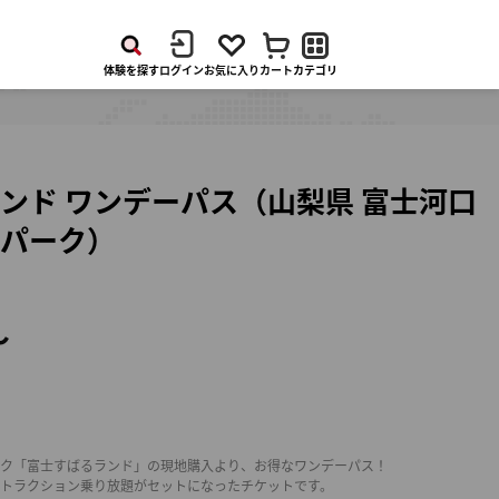
体験
を
探す
ログイン
お気に入り
カート
カテゴリ
ンド ワンデーパス（山梨県 富士河口
パーク）
～
ク「富士すばるランド」の現地購入より、お得なワンデーパス！
トラクション乗り放題がセットになったチケットです。