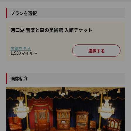
プランを選択
河口湖 音楽と森の美術館 入館チケット
詳細を見る
1,500マイル～
学生：高校・大学・専門学生
子供：小学・中学生
画像紹介