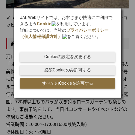
ミュージアムショップ：内装も可愛いと評判の店内でのショ
JAL Webサイトでは、お客さまが快適にご利用で
きるよう
Cookie
を利用しています。
ッピングをお楽しみください
詳細については、当社の
プライバシーポリシー
（個人情報保護方針）
をご覧ください。
商品説明
河口湖 音楽と森の美術館
Cookieの設定を変更する
「オルゴール館」としても知られている「河口湖 音楽と森の
必須Cookieのみ許可する
美術館」は、世界最大級のダンスオルガンやタイタニック号
に搭載される予定だった自動演奏楽器など、アンティークオ
すべてのCookieを許可する
ルゴーが揃う音楽の美術館です。富士山を望む湖のほとりに
佇み、中世ヨーロッパの町並みや四季折々に変化を見せる庭
園、720種以上ものバラが咲き誇るローズガーデンも楽しめ
ます。事前予約をして、当日はコンサートやイベントなどの
体験もご堪能ください。
営業時間：10:00～17:00(16:00最終入館)
※休園日：火・水曜日