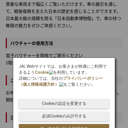
貴重な車両まで幅広くご覧いただけます。車の展示を通し
て、戦後復興を支えた日本の歴史を感じることができます。
日本最大級の規模を誇る「日本自動車博物館」で、車の持つ
無限の魅力をぜひご体感ください。
バウチャーの使用方法
電子バウチャーを現地でご提示ください
1階受付にて紙チケットとお引き換えください。
JAL Webサイトでは、お客さまが快適にご利用で
きるよう
Cookie
を利用しています。
詳細については、当社の
プライバシーポリシー
ご利用可能な期間
（個人情報保護方針）
をご覧ください。
お申込み時に選択した日付の営業時間内にご利用ください。
期限切れは無効となります。
Cookieの設定を変更する
必須Cookieのみ許可する
注意事項