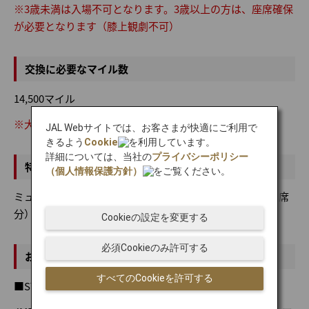
※3歳未満は入場不可となります。3歳以上の方は、座席確保
が必要となります（膝上観劇不可）
交換に必要なマイル数
14,500マイル
※大人・子ども同額のマイル数となります。
JAL Webサイトでは、お客さまが快適にご利用で
きるよう
Cookie
を利用しています。
詳細については、当社の
プライバシーポリシー
特典内容
（個人情報保護方針）
をご覧ください。
ミュージカル『リトルマーメイド』S1席チケット特典（1席
分）
Cookieの設定を変更する
必須Cookieのみ許可する
お申し込み・ご利用方法
すべてのCookieを許可する
■STEP1 お申し込み