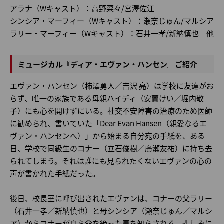
アラナ（Wキャスト）：高野菜々/宮澤佐江
シンシア・マーフィー（Wキャスト）：瀬奈じゅん/マルシア
ラリー・マーフィー（Wキャスト）：石井一孝/新納慎也 他
ミュージカル『ディア・エヴァン・ハンセン』ご紹介
エヴァン・ハンセン（柿澤勇人／吉沢 亮）は学校に友達がお
らず、唯一の家族である母親ハイディ（安蘭けい／堀内敬
子）にも心を開けずにいる。社交不安障害の治療のため医師
に勧められ、書いていた「Dear Evan Hansen（親愛なるエ
ヴァン・ハンセンへ）」から始まる自分宛の手紙を、ある
日、学校で同級生のコナー（立石俊樹／廣瀬友祐）に持ち去
られてしまう。それは誰にも見られたくないエヴァンの心の
声が書かれた手紙だった。
後日、校長室に呼び出されたエヴァンは、コナーの父ラリー
（石井一孝／新納慎也）と母シンシア（瀬奈じゅん／マルシ
ア）からコナーが自ら命を絶った事を知らされる。悲しみに