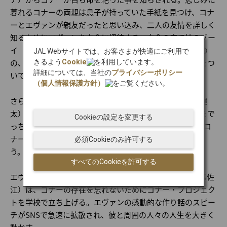
暮れるコナーの両親は息子が持っていた手紙を見つけ、コナ
ーとエヴァンが親友だったと思い込み、二人の友情を詳しく
知るためにエヴァンを夕食に招待する。夕食の席で妹のゾー
イ（木下晴香／松岡茉優）から疑いの目を向けられるもの
JAL Webサイトでは、お客さまが快適にご利用で
の、エヴァンは両親の悲しみに耐えきれず、とっさに嘘をつ
きるよう
Cookie
を利用しています。
詳細については、当社の
プライバシーポリシー
いてしまう。
（個人情報保護方針）
をご覧ください。
さらにエヴァンは、友人のジャレッド（上口耕平／須賀健
太）の力を借りて、友情の証拠であるメールのやり取りをで
Cookieの設定を変更する
っち上げる。コナーの両親にメールのやり取りを見せ、“コ
ナーとの楽しかった思い出”を語り、嘘を塗り重ねてしま
必須Cookieのみ許可する
う。
すべてのCookieを許可する
エヴァンとジャレッド、同級生のアラナ（高野菜々／宮澤佐
江）は、コナーの存在を忘れないためにコナー・プロジェク
トを学校で立ち上げる。エヴァンの感動的な作り話のスピー
チがSNSで急速に拡散され、彼と周囲の人々の人生を大きく