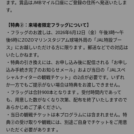
ます。賞品はJMBマイル口座にご登録の住所へ発送いたしま
す。
【特典②：来場者限定フラッグについて】
・フラッグのお渡しは、2026年6月12日（金）午後3時～午
後6時にZOZOマリンスタジアム球場外周の「JAL特設ブー
ス」にお越しいただける方に限ります 。郵送などでの対応は
いたしかねます。
・特典の引き換えには、お申し込み後に配信される「お申し
込み手続き完了のお知らせメール」および当日の「JALスペ
シャルナイターの観戦チケット」の2点が必要です。いずれ
か一方でもご提示がない場合は特典をお渡しできません。
・フラッグは合計900本となります 。受付時間内であって
も、用意した数がなくなり次第、配布を終了いたしますので
あらかじめご了承ください。
・当日の観戦チケットは本プログラムには含まれません。特
典②の受け取りや観戦には、別途ご自身でチケットをご用意
いただく必要があります 。