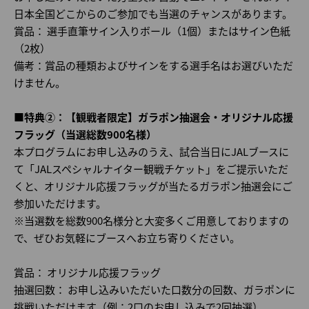
日本全国どこからのご参加でも当選のチャンスがあります。
賞品： 選手直筆サイン入りボール（1個）またはサイン色紙
（2枚）
備考：賞品の種類およびサインをする選手名はお選びいただ
けません。
■特典②：【観戦者限定】ガラポン抽選会・オリジナル応援
フラッグ（当選総数900名様）
本プログラムにお申し込みのうえ、試合当日にJALブースに
て「JALスペシャルナイター観戦チケット」をご提示いただ
くと、オリジナル応援フラッグが当たるガラポン抽選会にご
参加いただけます。
※当選数を総数900名様分と大変多くご用意しておりますの
で、ぜひお気軽にブースへお立ち寄りください。
賞品： オリジナル応援フラッグ
抽選回数： お申し込みいただいた口数分の回数、ガラポンに
挑戦いただけます（例：2口のお申し込みで2回抽選）。