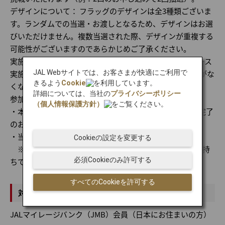
デザインについて： フラッグのデザインは全3種類ございま
す。ランダムでの当選・お渡しとなるため、デザインはお選
びいただけません。複数当選された際、デザインが重複する
可能性がございますのであらかじめご了承ください。
実施場所： ZOZOマリンスタジアム 球場外周 JAL特設ブース
JAL Webサイトでは、お客さまが快適にご利用で
実施時間： 2026年6月12日（金）15:00 ～ 18:00（※賞品がな
きるよう
Cookie
を利用しています。
くなり次第終了となります）
詳細については、当社の
プライバシーポリシー
参加方法： ブースにて、以下2点をご提示ください。
（個人情報保護方針）
をご覧ください。
・本プログラムお申し込み後に届く「お申し込み手続き完了
のお知らせメール」
・当日の「JALスペシャルナイター観戦チケット」
Cookieの設定を変更する
※JALブースにお越しいただいても、観戦チケットをお持
必須Cookieのみ許可する
ちでない場合は抽選にご参加いただけません。
すべてのCookieを許可する
対象会員
JALマイレージバンク（JMB）会員（日本にお住まいの方）