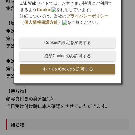
時間までに集合場所へお越しください。
JAL Webサイトでは、お客さまが快適にご利用で
集合場所：那覇空港国内線ターミナル1階到着出口1付近
きるよう
Cookie
を利用しています。
詳細については、当社の
プライバシーポリシー
【集合時間】
（個人情報保護方針）
をご覧ください。
◆2026年7月11日（土）
第1部 ：午前9時25分
Cookieの設定を変更する
第2部 ：午前11時45分
必須Cookieのみ許可する
◆2026年10月17日（土）・24日（土）
第1部 ： 午前9時35分
すべてのCookieを許可する
第2部 ： 午後0時
【持ち物】
顔写真付きの身分証1点
当日受け付け時に本人確認をさせていただきます。
持ち物