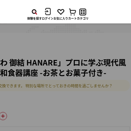
体験
を
探す
ログイン
お気に入り
カート
カテゴリ
わ 御結 HANARE」プロに学ぶ現代風
和食器講座 -お茶とお菓子付き-
交換できます。 特別な場所でとっておきの時間を過ごしませんか？