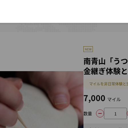
南青山「うつ
金継ぎ体験と
マイルを非日常体験と
7,000
マイル
数量