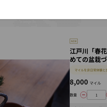
江戸川「春花
めての盆栽づ
マイルを非日常体験と
8,000
マイル
数量