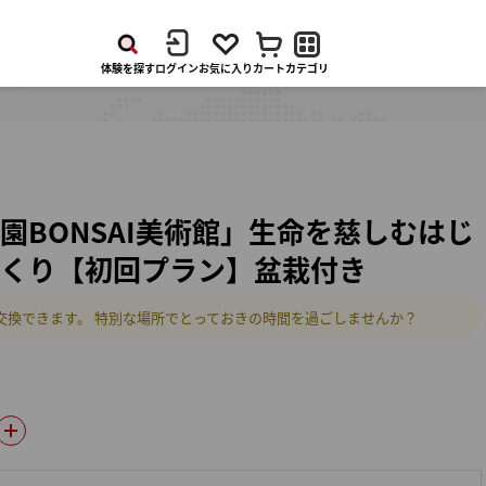
体験
を
探す
ログイン
お気に入り
カート
カテゴリ
園BONSAI美術館」生命を慈しむはじ
くり【初回プラン】盆栽付き
交換できます。 特別な場所でとっておきの時間を過ごしませんか？