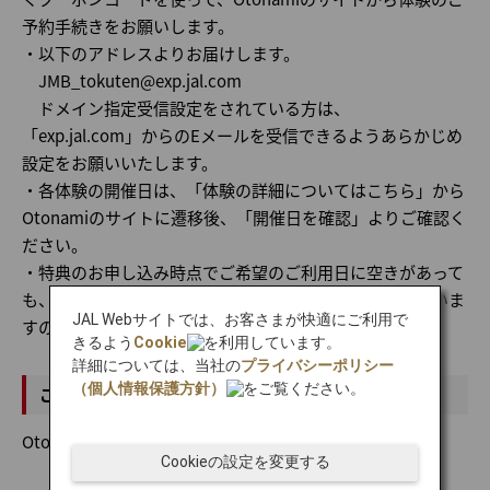
予約手続きをお願いします。
・以下のアドレスよりお届けします。
JMB_tokuten@exp.jal.com
ドメイン指定受信設定をされている方は、
「exp.jal.com」からのEメールを受信できるようあらかじめ
設定をお願いいたします。
・各体験の開催日は、「体験の詳細についてはこちら」から
Otonamiのサイトに遷移後、「開催日を確認」よりご確認く
ださい。
・特典のお申し込み時点でご希望のご利用日に空きがあって
も、ご予約の手続きの段階で空きがなくなる場合がございま
JAL Webサイトでは、お客さまが快適にご利用で
すので、あらかじめご了承ください。
きるよう
Cookie
を利用しています。
詳細については、当社の
プライバシーポリシー
（個人情報保護方針）
をご覧ください。
ご利用方法
Otonamiの専用サイトより、ご予約の手続きが必要です。
Cookieの設定を変更する