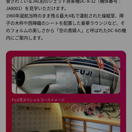
管されているJAL初のジェット旅客機DC-8-32（機体番号：
JA8001）を見学いただけます。
1960年就航当時のまま残る最大4名で運航された操縦室、障
子の木枠や西陣織のシートを配置した豪華ラウンジなど、そ
のフォルムの美しさから「空の貴婦人」と呼ばれたDC-8の機
内にご案内します。
FUJI号スペシャルコースイメージ