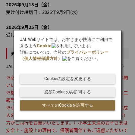
2026年9月18日（金）
受け付け締切日：2026年9月9日(水)
2026年9月25日（金）
受け付け締切日：2026年9月16日(水)
JAL Webサイトでは、お客さまが快適にご利用で
きるよう
Cookie
を利用しています。
詳細については、当社の
プライバシーポリシー
対象会員
（個人情報保護方針）
をご覧ください。
JALマイレージバンク（JMB）会員（日本にお住まいの方）
※必ずお申し込み者ご本人様がご参加いただきますようお願
Cookieの設定を変更する
いいたします。
※複数口お申し込みの場合、同行者様は、会員ご本人様の二
必須Cookieのみ許可する
親等以内の方に限ります。
すべてのCookieを許可する
※小学生以上のお客さまがご参加いただけます。小学生は成
人のご同行が必要です。（2回お申し込みいただき、成人の
方がご同行をお願いいたします。）小学生未満のお子さまは
安全上・施設上の理由で、保護者同伴でもご遠慮いただいて