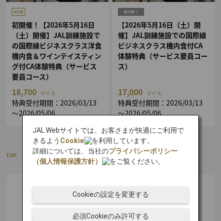
初開催！【2026年5月16日
【2026年5月16日（土）開
（土）開催】JAL訓練施設で
催】JAL訓練施設での国際線
の国際線ビジネスクラス洋食
ビジネスクラス機内食付CA
機内食＆ワインテイスティン
体験特典（サービス要員コー
グ付CA体験特典（サービス
ス）
要員コース）
18,700
17,000
マイル
マイル
特典受付期間：2026/03/13
特典受付期間：2026/03/13
～2026/05/06
～2026/05/06
JAL Webサイトでは、お客さまが快適にご利用で
きるよう
Cookie
を利用しています。
詳細については、当社の
プライバシーポリシー
TOP
/
JALオリジナル
/
CA
（個人情報保護方針）
をご覧ください。
Cookieの設定を変更する
必須Cookieのみ許可する