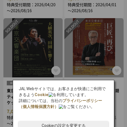
特典受付期間：2026/04/20
特典受付期間：2026/04/01
～2026/08/16
～2026/08/16
JAL Webサイトでは、お客さまが快適にご利用で
東京交響楽団 東京オペラシ
東京交響楽団 第741回 定期
きるよう
Cookie
を利用しています。
ティシリーズ 第150回 S席チ
演奏会 S席チケット特典
詳細については、当社の
プライバシーポリシー
ケット特典
（個人情報保護方針）
をご覧ください。
7,000
8,000
マイル
マイル
特典受付期間：2026/04/01
特典受付期間：2026/04/01
～2026/06/07
～2026/05/07
Cookieの設定を変更する