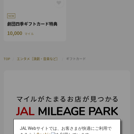
劇団四季ギフトカード特典
10,000
マイル
TOP
/
エンタメ［演劇・音楽など］
/
ギフトカード
JAL Webサイトでは、お客さまが快適にご利用で