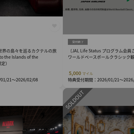
世界の島々を巡るカクテルの旅
〔JAL Life Status プログラム会
to the Islands of the
ワールドベースボールクラシック
限定）
5,000
マイル
/21～2026/02/08
特典受付期間：2026/01/21～2026/