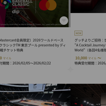
 Mastercard会員限定〕2026ワールドベース
グッチよりご招待：
ラシックTM 東京プール presented by ディ
"A Cocktail Journey 
観戦チケット特典
World"（各回4名様
00
10,000
～
マイル
マイル
期間：2026/02/05～2026/02/22
特典受付期間：2026/01