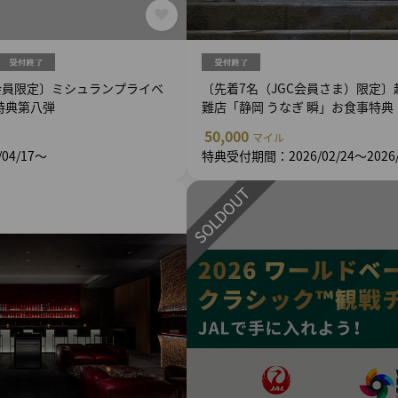
ード会員限定〕ミシュランプライベ
〔先着7名（JGC会員さま）限定
特典第八弾
難店「静岡 うなぎ 瞬」お食事特典
50,000
マイル
04/17～
特典受付期間：2026/02/24～2026/