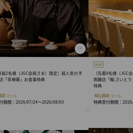
1組2名様（JGC会員さま）限定〕超人気の予
〔先着8名様（JGC
店「茶禅華」お食事特典
困難店「鮨 さいとう
特典
500
60,000
マイル
マイル
期間：2026/07/24～2026/08/03
特典受付期間：2026/08