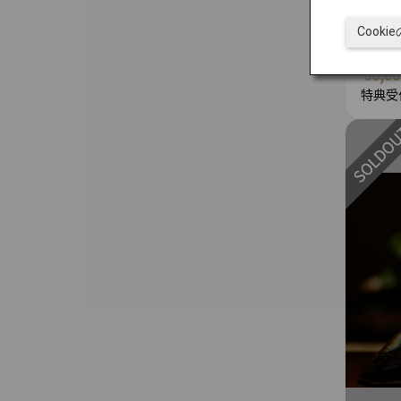
〔JA
戦チケ
Cook
60,0
特典受付