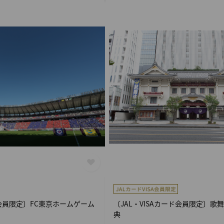
ド会員限定〕FC東京ホームゲーム
〔JAL・VISAカード会員限定〕歌
典