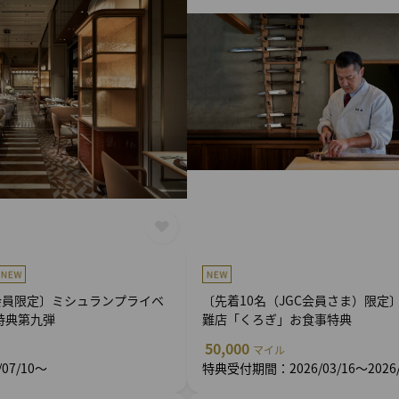
ード会員限定〕ミシュランプライベ
〔先着10名（JGC会員さま）限定
特典第九弾
難店「くろぎ」お食事特典
50,000
マイル
07/10～
特典受付期間：2026/03/16～2026/