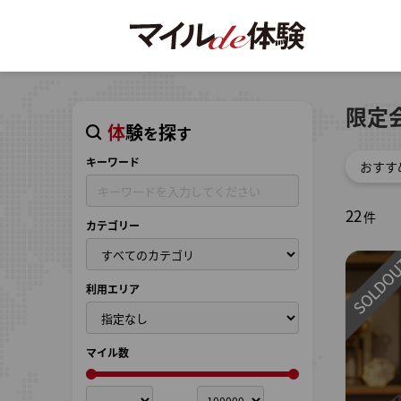
限定
体験
探
を
す
キーワード
おすす
新着順
22
件
カテゴリー
マイル
マイル
利用エリア
マイル数