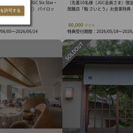
Cプレミア・JGC Six Star・
〔先着10名様（JGC会員さま）限
GC Four Star会員限定〕 パイロッ
困難店「鮨 さいとう」お食事特典
ieを許可する
組様限定）
60,000
マイル
/05～2026/06/14
特典受付期間：2026/05/18～2026/