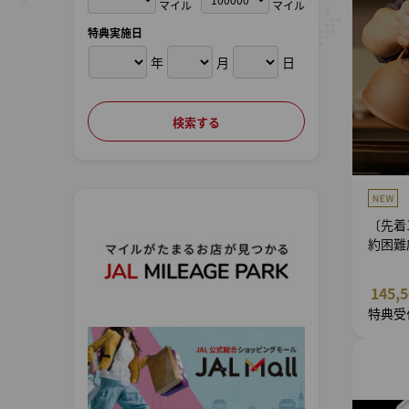
マイル
マイル
特典実施日
年
月
日
〔先着
約困難
145,
特典受付