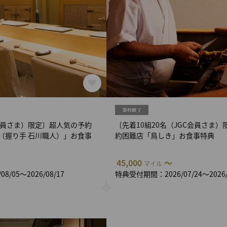
会員さま）限定〕超人気の予約
〔先着10組20名（JGC会員さま
（握り手 石川職人）」お食事
約困難店「鳥しき」お食事特典
45,000
～
マイル
/05～2026/08/17
特典受付期間：2026/07/24～2026/