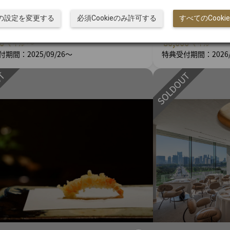
L・Visaカード会員限定〕千葉ジェッツ試合観
〔JMBダイヤモンド・JG
ット特典
JGC Five Star・J
ieの設定を変更する
必須Cookieのみ許可する
すべてのCook
ト体験 航空教室（3
00
～
80,000
マイル
マイル
期間：2025/09/26～
特典受付期間：2026/06