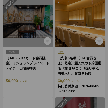
〔JAL・Visaカード会員限
〔先着8名様（JGC会員さ
定〕ミシュランプライベート
ま）限定〕超人気の予約困難
ディナーご招待特典
店「鮨 さいとう（握り手 石
川職人）」お食事特典
50,000
60,000
マイル
マイル
特典受付期間：2026/08/05
～2026/08/17