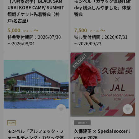
【八村塁選手】BLACK SAM
モンベル「カヤック体験Half
URAI KOBE CAMP/ SUMMIT
day 横浜しんやました」体験
観戦チケット先着特典（神
特典
戸/名古屋）
5,000
～
7,500
～
マイル
マイル
特典受付期間：2026/07/30
特典受付期間：2026/07/31
～2026/08/04
～2026/09/23
モンベル「アルフェック・フ
久保建英 × Special soccer l
ォールディング・カヤック体
esson 2026