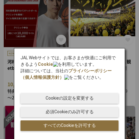
JAL Webサイトでは、お客さまが快適にご利用で
河村勇輝×JAL Special Bask
福岡ソフトバンクホークス観
きるよう
Cookie
を利用しています。
etball Clinic 2026
戦チケット特典（1組2名様
詳細については、当社の
プライバシーポリシー
分）
（個人情報保護方針）
をご覧ください。
10,000
12,000
～
マイル
マイル
特典受付期間：2026/03/17
特典受付期間：2026/03/09
～2026/03/31
～2026/09/07
Cookieの設定を変更する
必須Cookieのみ許可する
すべてのCookieを許可する